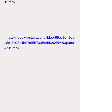
ile.mp4
https://video.wixstatic.com/video/65ec9d_9eb
a8813a03a4b07a15b7035cdd682f5/480p/mp
4/file.mp4