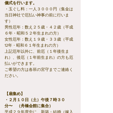
儀式を行います。
・玉ぐし料：一人３０００円（集金は
当日神社で厄払い神事の前に行いま
す）
男性厄年：数え２５歳・４２歳（平成
６年・昭和５２年生まれの方）
女性厄年：数え１９歳・３３歳（平成
12年・昭和６１年生まれの方）
上記厄年以外に、前厄（１年後生ま
れ）、後厄（１年前生まれ）の方も厄
払いができます。
ご希望の方は各班の宮守までご連絡く
ださい。
【扇集め】
・２月１０日（土）午後７時３０
分〜　（舟橋会館に集合）
平成２９年度中に、新築・結婚（嫁入