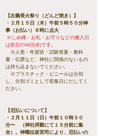
【左義長火祭り（どんど焼き）】
・２月１５日（木）午前５時５０分神
事（お払い）６時に点火
※しめ縄・お札・お守りなどの搬入日
は前日の14日(水)です。
　※人形・年賀状・試験答案・教科
書・伝票など、神社に関係のないもの
は持ち込まないでください。
　※プラスチック・ビニールは分別
し、分別ゴミとして収集日にだしてく
ださい。
【厄払いについて】
・２月１１日（日）午前１０時３０
分〜　（神社拝殿にて１５分前に集
合）。神職位坂宮司により、厄払いの