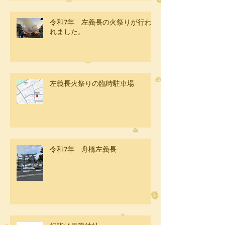
令和7年 左義長の火祭りが行わ
れました。
左義長火祭りの臨時駐車場
令和7年 舟橋左義長