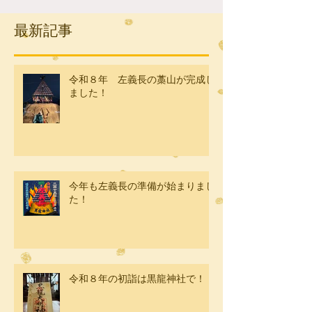
最新記事
令和８年 左義長の藁山が完成し
ました！
今年も左義長の準備が始まりまし
た！
令和８年の初詣は黒龍神社で！