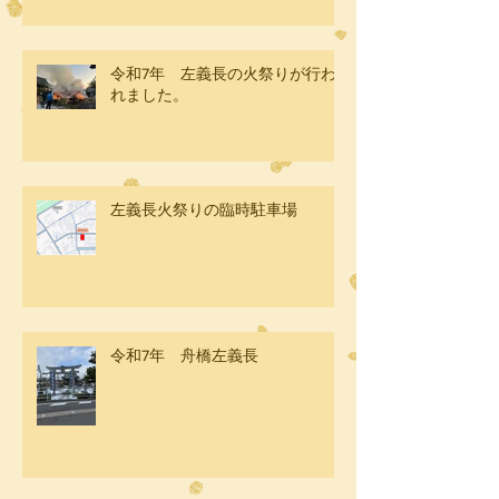
令和7年 左義長の火祭りが行わ
れました。
左義長火祭りの臨時駐車場
令和7年 舟橋左義長