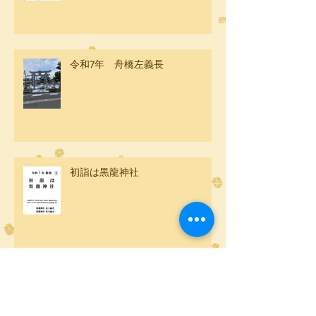
令和7年 舟橋左義長
初詣は黒龍神社
アーカイブ
2026年2月
（1）
1件の記事