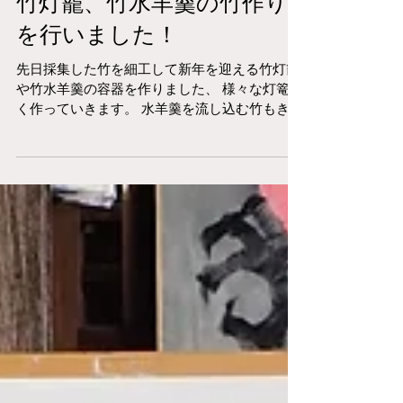
竹灯籠、竹水羊羹の竹作り
を行いました！
先日採集した竹を細工して新年を迎える竹灯籠
や竹水羊羹の容器を作りました、 様々な灯篭を
く作っていきます。 水羊羹を流し込む竹もきれ
いに作り上げます。