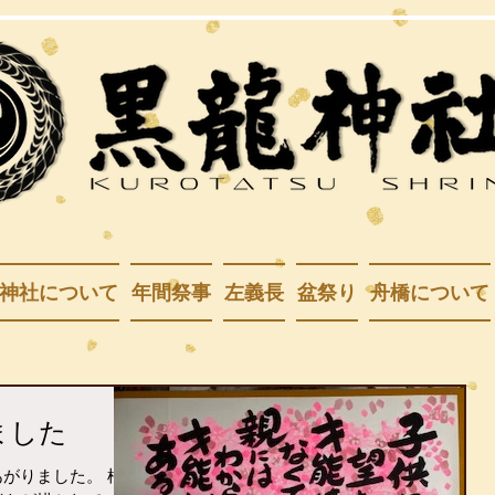
神社について
年間祭事
左義長
盆祭り
舟橋について
ました
がりました。 桜の