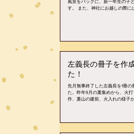
風景をバックに、新一年生の子
す。 また、神社にお越しの際に
左義長の冊子を作
た！
先月無事終了した左義長を1冊の
た。昨年9月の藁集めから、火打
作、藁山の建前、火入れの様子
になっています。