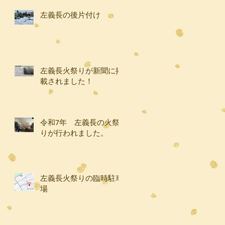
左義長の後片付け
左義長火祭りが新聞に掲
載されました！
令和7年 左義長の火祭
りが行われました。
左義長火祭りの臨時駐車
場