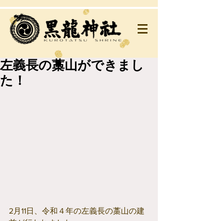
左義長の藁山ができまし
た！
2月11日、令和４年の左義長の藁山の建