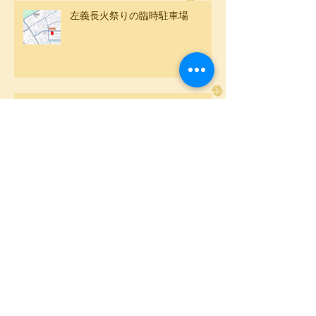
左義長火祭りの臨時駐車場
令和7年 舟橋左義長
初詣は黒龍神社
アーカイブ