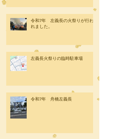
令和7年 左義長の火祭りが行わ
れました。
左義長火祭りの臨時駐車場
令和7年 舟橋左義長