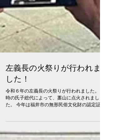
左義長の火祭りが行われま
した！
令和６年の左義長の火祭りが行われました。６
時の氏子総代によって、藁山に点火されまし
た。 今年は福井市の無形民俗文化財の認定証が
西行市長から氏子総代に手渡しされました。 下
校帰りの中学生も手伝ってくれました。